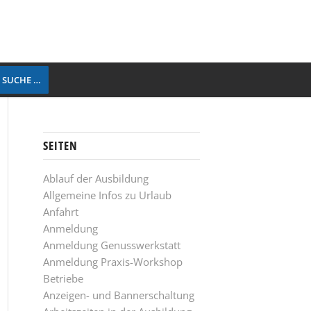
 SUCHE …
SEITEN
Ablauf der Ausbildung
Allgemeine Infos zu Urlaub
Anfahrt
Anmeldung
Anmeldung Genusswerkstatt
Anmeldung Praxis-Workshop
Betriebe
Anzeigen- und Bannerschaltung