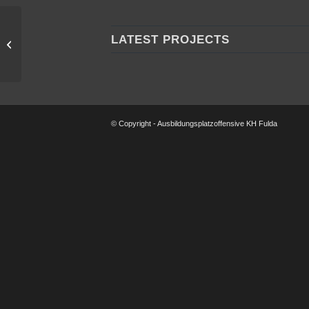
LATEST PROJECTS
ULRICH GmbH
© Copyright - Ausbildungsplatzoffensive KH Fulda