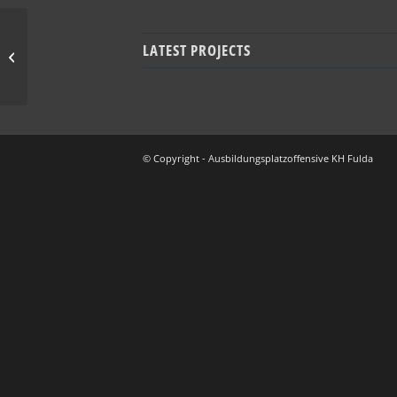
LATEST PROJECTS
Metzgerei Quanz GmbH & Co. KG
© Copyright - Ausbildungsplatzoffensive KH Fulda