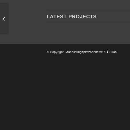
LATEST PROJECTS
Jehn GmbH & Co. KG
© Copyright - Ausbildungsplatzoffensive KH Fulda