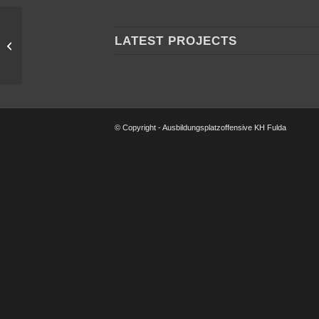
LATEST PROJECTS
Elektro-Henkel GmbH & Co. KG
© Copyright - Ausbildungsplatzoffensive KH Fulda