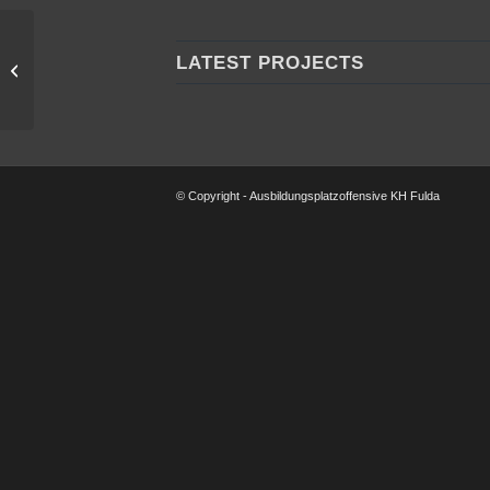
LATEST PROJECTS
Metzgerei Schwarz
© Copyright - Ausbildungsplatzoffensive KH Fulda